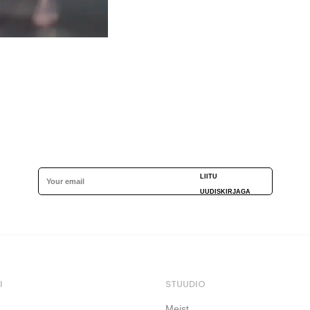
LIITU
UUDISKIRJAGA
I
STUUDIO
Meist