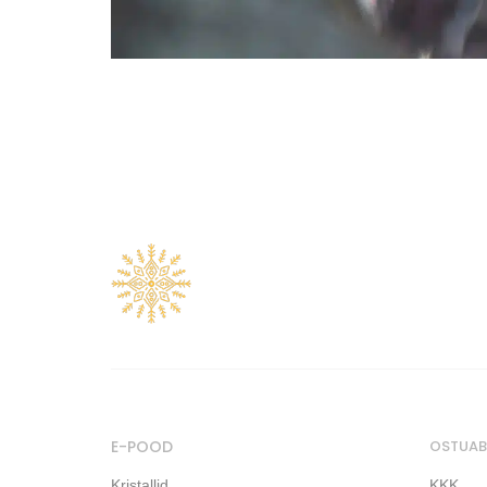
E-POOD
OSTUAB
Kristallid
KKK