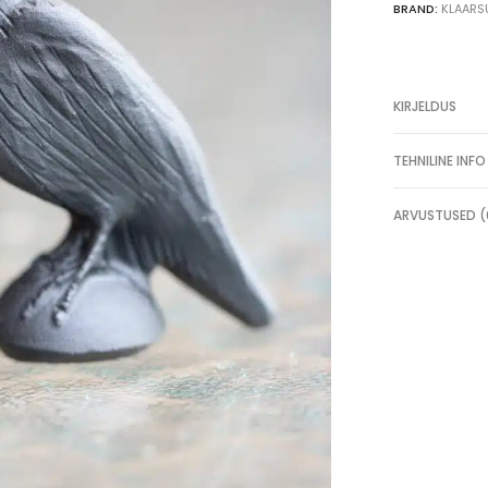
BRAND:
KLAARS
merliniit
rodokrosiit
KIRJELDUS
TEHNILINE INFO
ARVUSTUSED (