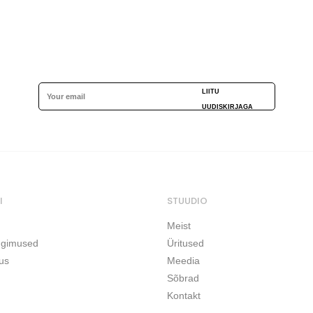
LIITU
UUDISKIRJAGA
I
STUUDIO
Meist
ngimused
Üritused
us
Meedia
Sõbrad
Kontakt