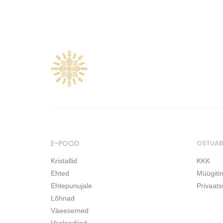
E-POOD
OSTUAB
Kristallid
KKK
Ehted
Müügiti
Ehtepunujale
Privaats
Lõhnad
Väeesemed
Veelaadijad