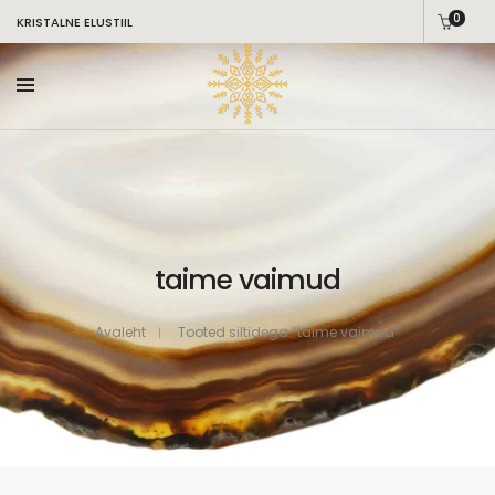
0
KRISTALNE ELUSTIIL
taime vaimud
Avaleht
Tooted siltidega “taime vaimud”