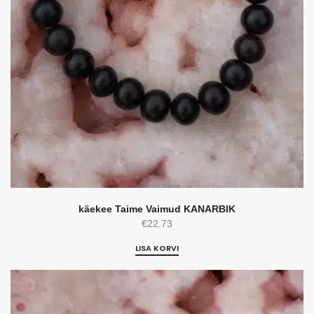
käekee Taime Vaimud KANARBIK
€
22.73
LISA KORVI