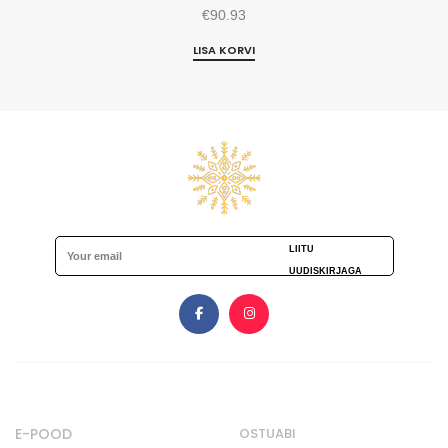
€
90.93
LISA KORVI
LIITU
UUDISKIRJAGA
E-POOD
OSTUABI