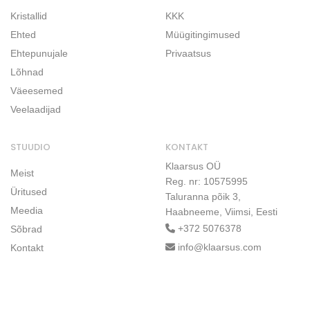
Kristallid
KKK
Ehted
Müügitingimused
Ehtepunujale
Privaatsus
Lõhnad
Väeesemed
Veelaadijad
STUUDIO
KONTAKT
Klaarsus OÜ
Meist
Reg. nr: 10575995
Üritused
Taluranna põik 3,
Meedia
Haabneeme, Viimsi, Eesti
+372 5076378
Sõbrad
info@klaarsus.com
Kontakt