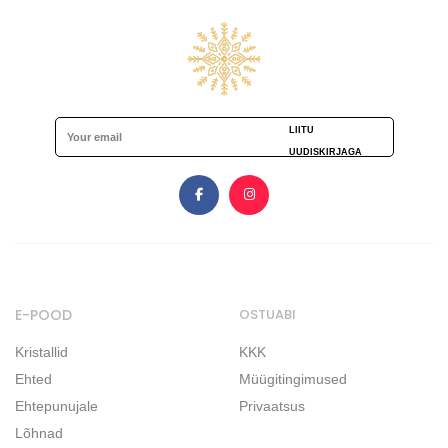
LIITU
UUDISKIRJAGA
E-POOD
OSTUABI
Kristallid
KKK
Ehted
Müügitingimused
Ehtepunujale
Privaatsus
Lõhnad