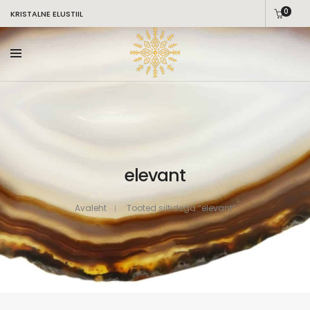
0
KRISTALNE ELUSTIIL
elevant
Avaleht
Tooted siltidega “elevant”