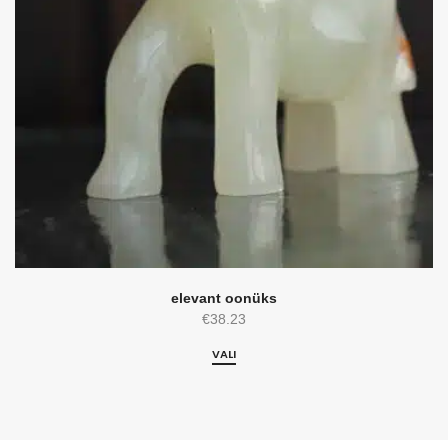
elevant oonüks
€
38.23
VALI