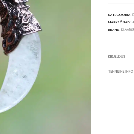
merliniit
rodokrosiit
KATEGOORIA:
MÄRKSÕNAD:
H
BRAND:
KLAARS
KIRJELDUS
TEHNILINE INFO