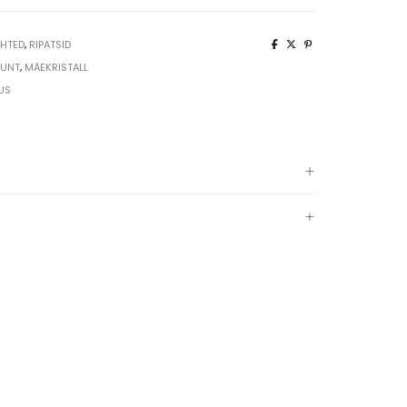
smaragd
verekivi
EHTED
,
RIPATSID
UNT
,
MÄEKRISTALL
US